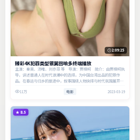
2:09:25
臻彩4K犯罪类型银翼回响多终端播放
主演：秦昊、汤唯、刘亦菲 等 导演：贾樟柯 简介：由贾樟柯执
导，讲述普通人在时代浪潮中的选择，为中国台湾出品的犯罪作
品。在春运与归乡的旅途中，叙事围绕人物抉择与时代氛围展开，
见证小人物的尊严突围。主演以细腻表演撑起情感层次，兼顾观赏
11万
电影
2023-03-19
性与现实意…
★
8.5