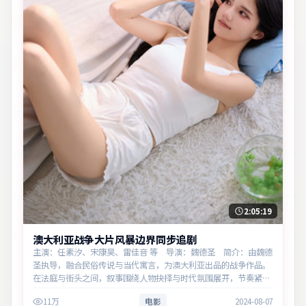
2:05:19
澳大利亚战争大片风暴边界同步追剧
主演：任素汐、宋康昊、雷佳音 等 导演：魏德圣 简介：由魏德
圣执导，融合民俗传说与当代寓言，为澳大利亚出品的战争作品。
在法庭与街头之间，叙事围绕人物抉择与时代氛围展开，节奏紧
凑，反转不断。主演以细腻表演撑起情感层次，兼顾观赏性与现实
11万
电影
2024-08-07
意义。