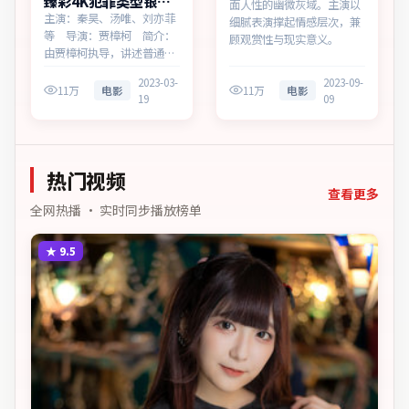
臻彩4K犯罪类型银翼
面人性的幽微灰域。主演以
回响多终端播放
主演：秦昊、汤唯、刘亦菲
细腻表演撑起情感层次，兼
等 导演：贾樟柯 简介：
顾观赏性与现实意义。
由贾樟柯执导，讲述普通人
在时代浪潮中的选择，为中
2023-03-
2023-09-
国台湾出品的犯罪作品。在
11万
电影
11万
电影
19
09
春运与归乡的旅途中，叙事
围绕人物抉择与时代氛围展
开，见证小人物的尊严突
围。主演以细腻表演撑起情
热门视频
感层次，兼顾观赏性与现实
意…
查看更多
全网热播 · 实时同步播放榜单
★
9.5