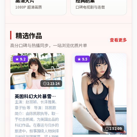
高清大片
经典剧集
1080P 超清画质
口碑电视剧与连载
精选作品
查看更多
高分口碑与热播同步，一站浏览优质片单
★
9.2
★
9.5
2:23:24
英国科幻大片暴雪追
缉热播更新中
主演：赵丽颖、长泽雅美、
章子怡 等 导演：陈凯歌
简介：由陈凯歌执导，取材
于社会新闻，为英国出品的
科幻作品。在春运与归乡的
2:52:09
旅途中，叙事围绕人物抉择
与时代氛围展开，将人物推