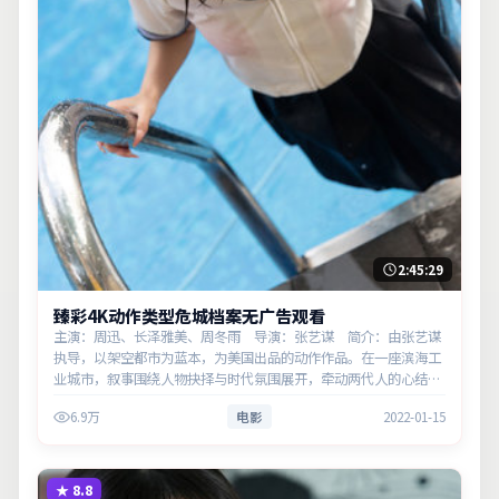
2:45:29
臻彩4K动作类型危城档案无广告观看
主演：周迅、长泽雅美、周冬雨 导演：张艺谋 简介：由张艺谋
执导，以架空都市为蓝本，为美国出品的动作作品。在一座滨海工
业城市，叙事围绕人物抉择与时代氛围展开，牵动两代人的心结与
和解。主演以细腻表演撑起情感层次，兼顾观赏性与现实意义。
6.9万
电影
2022-01-15
★
8.8