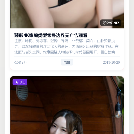
2:41:02
臻彩4K家庭类型零号边界无广告观看
主演：咏梅、刘亦菲、张译 导演：朴赞郁 简介：由朴赞郁执
导，以双线叙事勾连两代人的命运，为西班牙出品的家庭作品。在
法庭与街头之间，叙事围绕人物抉择与时代氛围展开，留白处余味
悠长，值得细品。主演以细腻表演撑起情感层次，兼顾观赏性与现
8.9万
电影
2019-10-20
实意义。
★
8.1