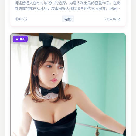
讲述普通人在时代浪潮中的选择，为意大利出品的喜剧作品。在高
度疏离的都市丛林里，叙事围绕人物抉择与时代氛围展开，层层剥
开谎言与真相。主演以细腻表演撑起情感层次，兼顾观赏性与现实
8.5万
电影
2024-07-28
意义。
★
8.6