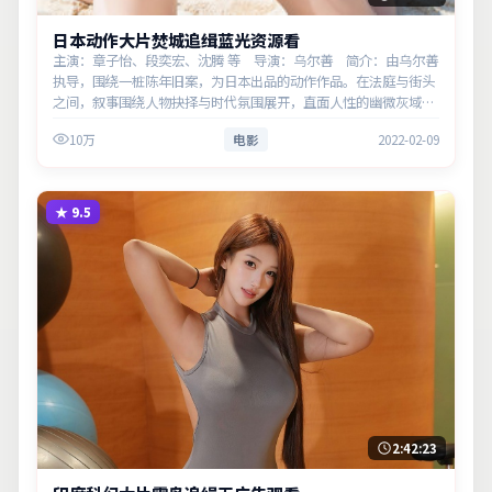
日本动作大片焚城追缉蓝光资源看
主演：章子怡、段奕宏、沈腾 等 导演：乌尔善 简介：由乌尔善
执导，围绕一桩陈年旧案，为日本出品的动作作品。在法庭与街头
之间，叙事围绕人物抉择与时代氛围展开，直面人性的幽微灰域。
主演以细腻表演撑起情感层次，兼顾观赏性与现实意义。
10万
电影
2022-02-09
★
9.5
2:42:23