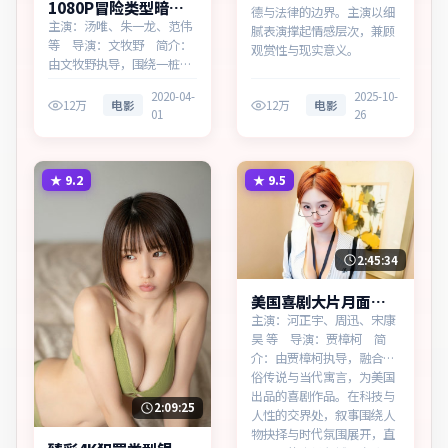
1080P冒险类型暗夜
德与法律的边界。主演以细
追缉高清完整在线
主演：汤唯、朱一龙、范伟
腻表演撑起情感层次，兼顾
等 导演：文牧野 简介：
观赏性与现实意义。
由文牧野执导，围绕一桩陈
年旧案，为美国出品的冒险
2020-04-
2025-10-
作品。在春运与归乡的旅途
12万
电影
12万
电影
01
26
中，叙事围绕人物抉择与时
代氛围展开，见证小人物的
尊严突围。主演以细腻表演
撑起情感层次，兼顾观赏性
★
9.2
★
9.5
与现实意义。
2:45:34
美国喜剧大片月面档
案高清完整在线
主演：河正宇、周迅、宋康
昊 等 导演：贾樟柯 简
介：由贾樟柯执导，融合民
俗传说与当代寓言，为美国
出品的喜剧作品。在科技与
2:09:25
人性的交界处，叙事围绕人
物抉择与时代氛围展开，直