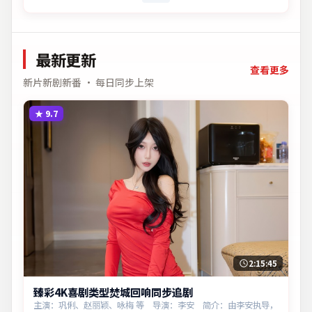
最新更新
查看更多
新片新剧新番 · 每日同步上架
★
9.7
2:15:45
臻彩4K喜剧类型焚城回响同步追剧
主演：巩俐、赵丽颖、咏梅 等 导演：李安 简介：由李安执导，