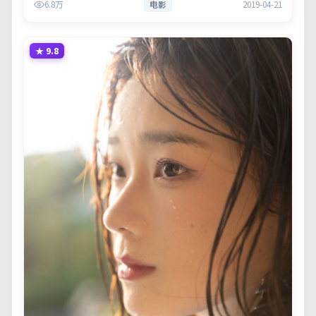
6.8万
电影
2019-04-21
现实意义。
★
9.8