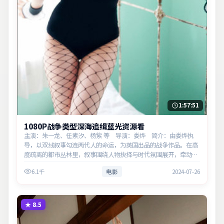
1:57:51
1080P战争类型深海追缉蓝光资源看
主演：朱一龙、任素汐、杨紫 等 导演：娄烨 简介：由娄烨执
导，以双线叙事勾连两代人的命运，为英国出品的战争作品。在高
度疏离的都市丛林里，叙事围绕人物抉择与时代氛围展开，牵动两
代人的心结与和解。主演以细腻表演撑起情感层次，兼顾观赏性与
6.1千
电影
2024-07-26
现实意义。
★
8.5