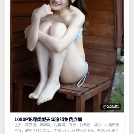
2:23:51
1080P犯罪类型天际追缉免费点播
主演：蒋雯丽、宋康昊、沈腾 等 导演：饶晓志 简介：由饶晓志
执导，取材于社会新闻，为意大利出品的犯罪作品。在边境小城与