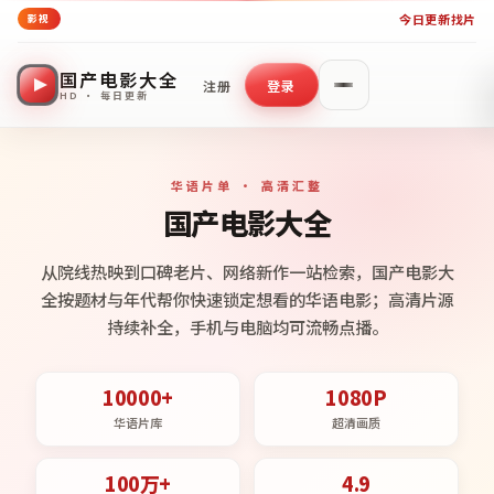
今日更新
找片
影视
国产电影大全
注册
登录
HD · 每日更新
华语片单 · 高清汇整
国产电影大全
从院线热映到口碑老片、网络新作一站检索，国产电影大
全按题材与年代帮你快速锁定想看的华语电影；高清片源
持续补全，手机与电脑均可流畅点播。
10000+
1080P
华语片库
超清画质
100万+
4.9