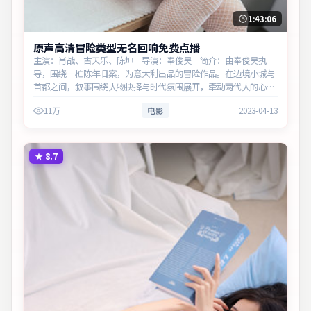
1:43:06
原声高清冒险类型无名回响免费点播
主演：肖战、古天乐、陈坤 导演：奉俊昊 简介：由奉俊昊执
导，围绕一桩陈年旧案，为意大利出品的冒险作品。在边境小城与
首都之间，叙事围绕人物抉择与时代氛围展开，牵动两代人的心结
与和解。主演以细腻表演撑起情感层次，兼顾观赏性与现实意义。
11万
电影
2023-04-13
★
8.7