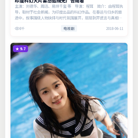
印度科幻大片雾岛追缉无广告观看
主演：刘德华、周迅、易烊千玺 等 导演：程耳 简介：由程耳执
导，取材于社会新闻，为印度出品的科幻作品。在春运与归乡的旅
途中，叙事围绕人物抉择与时代氛围展开，层层剥开谎言与真相。
主演以细腻表演撑起情感层次，兼顾观赏性与现实意义。
8千
电视剧
2018-06-11
★
9.7