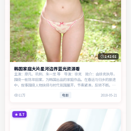
2:42:02
韩国家庭大片星河边界蓝光资源看
主演：廖凡、巩俐、朱一龙 等 导演：徐克 简介：由徐克执导，
围绕一桩陈年旧案，为韩国出品的家庭作品。在春运与归乡的旅途
中，叙事围绕人物抉择与时代氛围展开，节奏紧凑，反转不断。主
演以细腻表演撑起情感层次，兼顾观赏性与现实意义。
11万
电影
2018-05-21
★
8.7