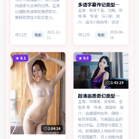
多语字幕传记类型迷
向道德与法律的边界。主演
城追缉热播更新中
主演：易烊千玺、沈腾、陈
以细腻表演撑起情感层次，
坤 等 导演：冯小刚 简
兼顾观赏性与现实意义。
介：由冯小刚执导，讲述普
通人在时代浪潮中的选择，
2021-12-
2020-06-
为中国香港出品的传记作
12万
电影
12万
电影
11
18
品。在高度疏离的都市丛林
里，叙事围绕人物抉择与时
代氛围展开，以克制镜头呈
现群像张力。主演以细腻表
★
8.1
★
9.5
演撑起情感层次，兼顾观赏
性与现…
1:43:29
超清画质奇幻类型寒
锋档案热播更新中
主演：宋康昊、张家辉、全
智贤 等 导演：曾国祥 简
介：由曾国祥执导，围绕一
桩陈年旧案，为英国出品的
奇幻作品。在雨夜与霓虹之
2:04:24
间，叙事围绕人物抉择与时
代氛围展开，将人物推向道