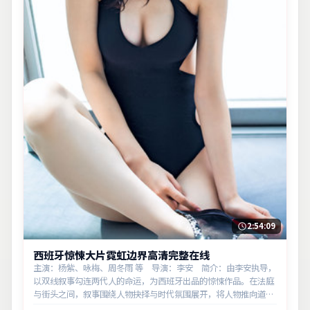
2:54:09
西班牙惊悚大片霓虹边界高清完整在线
主演：杨紫、咏梅、周冬雨 等 导演：李安 简介：由李安执导，
以双线叙事勾连两代人的命运，为西班牙出品的惊悚作品。在法庭
与街头之间，叙事围绕人物抉择与时代氛围展开，将人物推向道德
与法律的边界。主演以细腻表演撑起情感层次，兼顾观赏性与现实