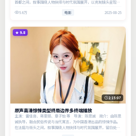
首都之间，叙事围绕人物抉择与时代氛围展开，以克制镜头呈现群
像张力。主演以细腻表演撑起情感层次，兼顾观赏性与现实意义。
5.6万
电影
2025-08-25
★
9.8
2:15:07
原声高清惊悚类型终局边界多终端播放
主演：雷佳音、蒋雯丽、章子怡 等 导演：陈思诚 简介：由陈思
诚执导，融合民俗传说与当代寓言，为中国香港出品的惊悚作品。
在法庭与街头之间，叙事围绕人物抉择与时代氛围展开，留白处余
味悠长，值得细品。主演以细腻表演撑起情感层次，兼顾观赏性与