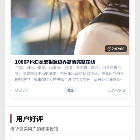
2:42:00
1080P科幻类型银翼边界高清完整在线
主演：周迅、秦昊、沈腾 等 导演：乌尔善 简介：由乌尔善执
导，灵感来源于历史随笔，为日本出品的科幻作品。在春运与归乡
的旅途中，叙事围绕人物抉择与时代氛围展开，留白处余味悠长，
值得细品。主演以细腻表演撑起情感层次，兼顾观赏性与现实意
8.9万
动漫
2019-08-02
义。
用户好评
听听真实用户的使用反馈