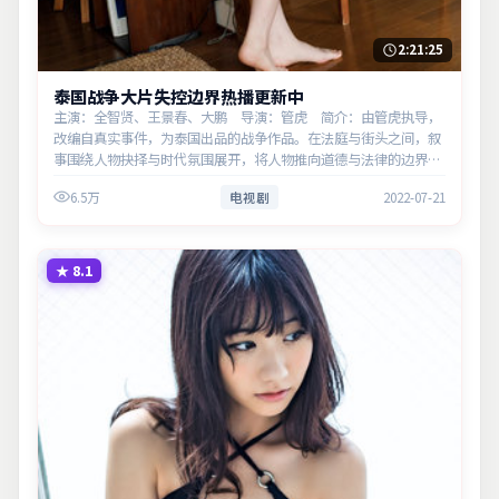
2:21:25
泰国战争大片失控边界热播更新中
主演：全智贤、王景春、大鹏 导演：管虎 简介：由管虎执导，
改编自真实事件，为泰国出品的战争作品。在法庭与街头之间，叙
事围绕人物抉择与时代氛围展开，将人物推向道德与法律的边界。
主演以细腻表演撑起情感层次，兼顾观赏性与现实意义。
6.5万
电视剧
2022-07-21
★
8.1