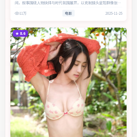
间，叙事围绕人物抉择与时代氛围展开，以克制镜头呈现群像张
力。主演以细腻表演撑起情感层次，兼顾观赏性与现实意义。
11万
电影
2025-11-25
★
8.6